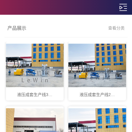
产品展示
查看分类
液压成套生产线3…
液压成套生产线2…