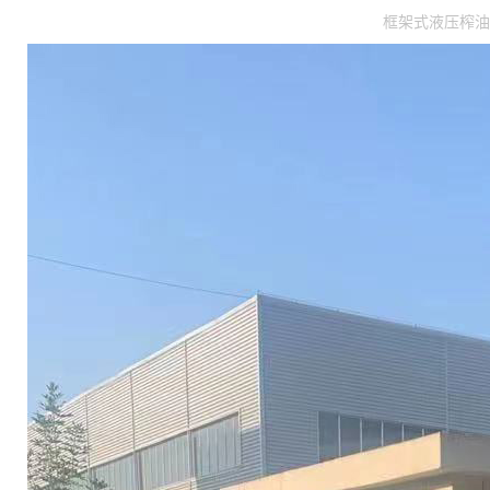
框架式液压榨油