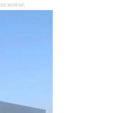
双缸液压榨油机