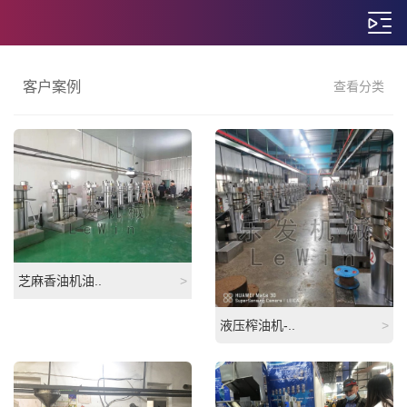
客户案例
查看分类
芝麻香油机油..
>
液压榨油机-..
>