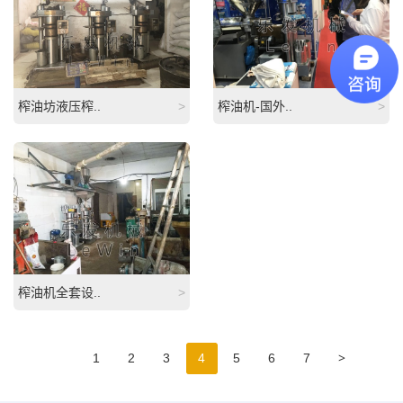
榨油坊液压榨..
>
榨油机-国外..
>
榨油机全套设..
>
>
1
2
3
4
5
6
7