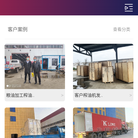
客户案例
查看分类
粮油加工榨油..
>
客户榨油机发..
>